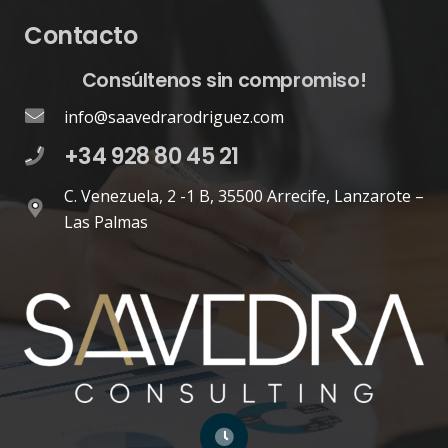
Telefónica y el
reto de los
despidos
colectivos en las
grandes
empresas
Cómo aplicar
correctamente
un despido
disciplinario:
claves, errores y
procedimiento
Nueva
regulación en
prevención para