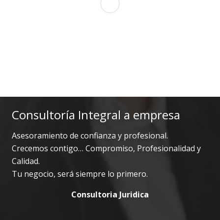
Nuestros
profesionales en
Lanzarote –
Arrecife:
expertos en
Derecho Laboral,
Seguridad Social
y Extranjería
¿Sirven
realmente los
pantallazos de
WhatsApp en un
juicio por
despido?
El ERE de