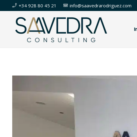
+34 928 80 45 21
info@saavedrarodriguez.com
I