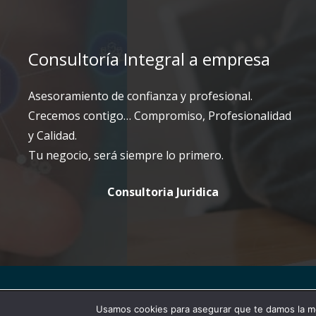
Consultoría Integral a empresa
Asesoramiento de confianza y profesional.
Crecemos contigo… Compromiso, Profesionalidad
y Calidad.
Tu negocio, será siempre lo primero.
Consultoria Juridica
Copyright © 2025 SIL Media
– Todos los derechos re
Utilizamos cookies para ofrecerte la mej
Usamos cookies para asegurar que te damos la me