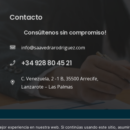
Contacto
Consúltenos sin compromiso!
info@saavedrarodriguez.com
+34 928 80 45 21
C. Venezuela, 2 -1 B, 35500 Arrecife,
Lanzarote – Las Palmas
servados.
Home Saavedra Consulting
LSSI – P
or experiencia en nuestra web.
jor experiencia en nuestra web. Si continúas usando este sitio, asumi
Aceptar