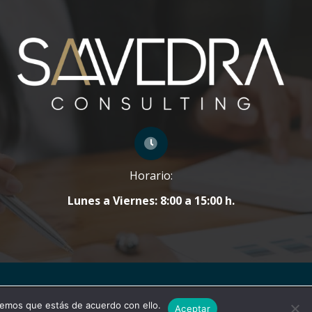
Horario:
Lunes a Viernes: 8:00 a 15:00 h.
olítica de cookies.
Política de Privacidad y Aviso Legal
Cerrar el banner de cookies RGP
remos que estás de acuerdo con ello.
Rechazar
Ajustes
Aceptar